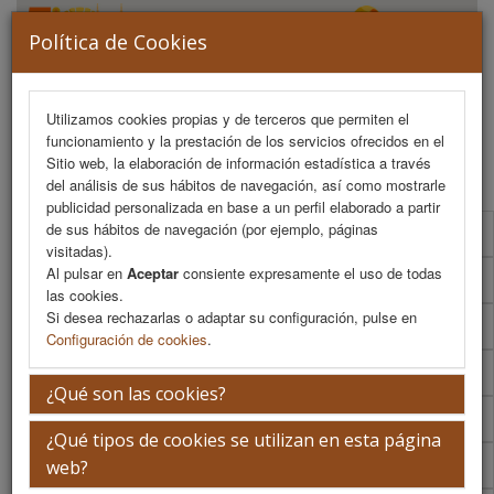
Política de Cookies
Utilizamos cookies propias y de terceros que permiten el
funcionamiento y la prestación de los servicios ofrecidos en el
MENU
Sitio web, la elaboración de información estadística a través
del análisis de sus hábitos de navegación, así como mostrarle
publicidad personalizada en base a un perfil elaborado a partir
de sus hábitos de navegación (por ejemplo, páginas
Programa Científico
visitadas).
Al pulsar en
Aceptar
consiente expresamente el uso de todas
Programa Científico (PDF)
las cookies.
Si desea rechazarlas o adaptar su configuración, pulse en
Cronograma Programa Científico
Configuración de cookies
.
Normativa comunicaciones
¿Qué son las cookies?
Envío de comunicaciones
¿Qué tipos de cookies se utilizan en esta página
Descargar normativa
web?