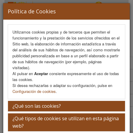
Política de Cookies
Utilizamos cookies propias y de terceros que permiten el
funcionamiento y la prestación de los servicios ofrecidos en el
MENU
Sitio web, la elaboración de información estadística a través
del análisis de sus hábitos de navegación, así como mostrarle
publicidad personalizada en base a un perfil elaborado a partir
de sus hábitos de navegación (por ejemplo, páginas
Programa Científico
visitadas).
Al pulsar en
Aceptar
consiente expresamente el uso de todas
Programa Científico (PDF)
las cookies.
Si desea rechazarlas o adaptar su configuración, pulse en
Cronograma Programa Científico
Configuración de cookies
.
Normativa comunicaciones
¿Qué son las cookies?
Envío de comunicaciones
¿Qué tipos de cookies se utilizan en esta página
Descargar normativa
web?