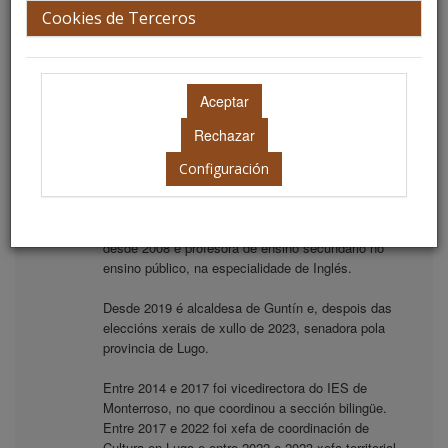
Cookies de Terceros
Sra. Dª. María José Gómez
Rodríguez
Miembro de Honor
Conselleira del Medio Rural de la Xunta de Galicia.
Configuración
Biografía
Licenciada en Filoloxía Inglesa e en Humanidades,
desde 2008 é profesora de ensino secundario no
ensino público, na especialidade de Inglés.
Desde 2019 é alcaldesa de Guntín e, despois das
eleccións xerais de xullo de 2023, senadora pola
provincia de Lugo.
Entre 2014 e 2017 foi vicedirectora do IES de
Monterroso, no que coordinou a sección bilingüe.
Entre 2017 e 2022 foi xefa de coordinación de
Cultura en Lugo e entre 2022 e 2023 xefa territorial