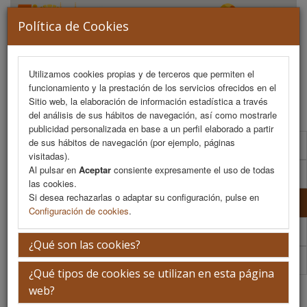
Política de Cookies
Utilizamos cookies propias y de terceros que permiten el
funcionamiento y la prestación de los servicios ofrecidos en el
MENU
Sitio web, la elaboración de información estadística a través
del análisis de sus hábitos de navegación, así como mostrarle
publicidad personalizada en base a un perfil elaborado a partir
de sus hábitos de navegación (por ejemplo, páginas
Comité Organizador
visitadas).
Al pulsar en
Aceptar
consiente expresamente el uso de todas
Comité Científico
las cookies.
Si desea rechazarlas o adaptar su configuración, pulse en
Comité De Honor
Configuración de cookies
.
Comité Científico 75 Aniversario Sopega
¿Qué son las cookies?
Comité Organizador 75 Aniversario Sopega
¿Qué tipos de cookies se utilizan en esta página
Comité De Honor
web?