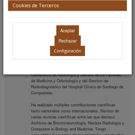
Cookies de Terceros
Sr. D. José Carreira Villamor
Miembro de Honor
Decano de la Facultad de la Facultad de Medicina y
Odontología de la Universidad de Santiago de
Compostela.
Configuración
Biografía
Catedrático de Radiología y Decano de La Facultad
de Medicina y Odontología y del Servicio de
Radiodiagnóstico del Hospital Clínico de Santiago de
Compostela.
Ha realizado múltiples contribuciones científicas
tanto nacionales como internacionales. Revisor de
varias revistas científicas entre las que destaco
Archivos de Bronconeumología, Revista Radiología y
Computers in Biology and Medicine. Tengo
concedidos 5 sexenios de investigación, uno de ellos