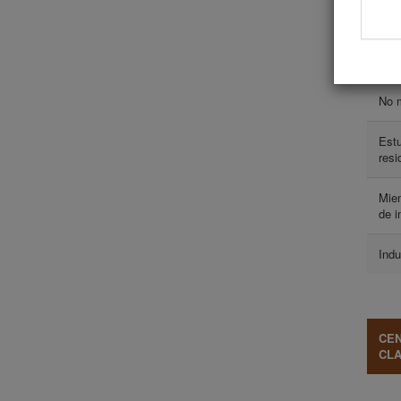
TIP
Mie
cola
No 
Estu
resi
Mie
de i
Indu
CEN
CL