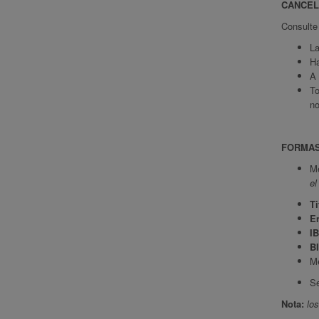
CANCEL
Consulte 
La
Ha
A 
To
no
FORMAS
M
el
Ti
En
I
B
M
Se
Nota:
lo