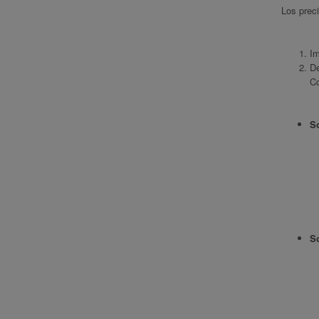
Los prec
Im
De
C
S
So