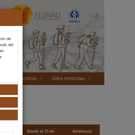
ción de
avés del
 en
as
EXP. COMERCIAL
ÁREA PERSONAL
 el 01 de
Desde el 13 de
Asistencia