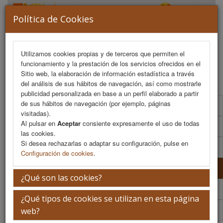
Política de Cookies
Utilizamos cookies propias y de terceros que permiten el
funcionamiento y la prestación de los servicios ofrecidos en el
MENU
Sitio web, la elaboración de información estadística a través
del análisis de sus hábitos de navegación, así como mostrarle
publicidad personalizada en base a un perfil elaborado a partir
de sus hábitos de navegación (por ejemplo, páginas
Formulario de contacto
visitadas).
Al pulsar en
Aceptar
consiente expresamente el uso de todas
Plano de exposición
las cookies.
Si desea rechazarlas o adaptar su configuración, pulse en
Normativa de envío y montaje
Configuración de cookies
.
Patrocinadores
¿Qué son las cookies?
Colaboradores
¿Qué tipos de cookies se utilizan en esta página
FENIN
web?