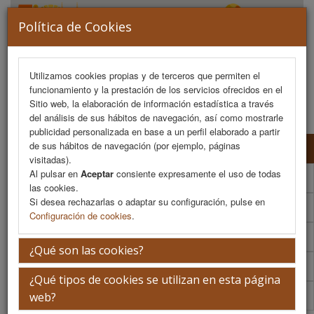
Política de Cookies
Utilizamos cookies propias y de terceros que permiten el
funcionamiento y la prestación de los servicios ofrecidos en el
MENU
Sitio web, la elaboración de información estadística a través
del análisis de sus hábitos de navegación, así como mostrarle
publicidad personalizada en base a un perfil elaborado a partir
de sus hábitos de navegación (por ejemplo, páginas
Formulario de contacto
visitadas).
Al pulsar en
Aceptar
consiente expresamente el uso de todas
Plano de exposición
las cookies.
Si desea rechazarlas o adaptar su configuración, pulse en
Normativa de envío y montaje
Configuración de cookies
.
Patrocinadores
¿Qué son las cookies?
Colaboradores
¿Qué tipos de cookies se utilizan en esta página
FENIN
web?